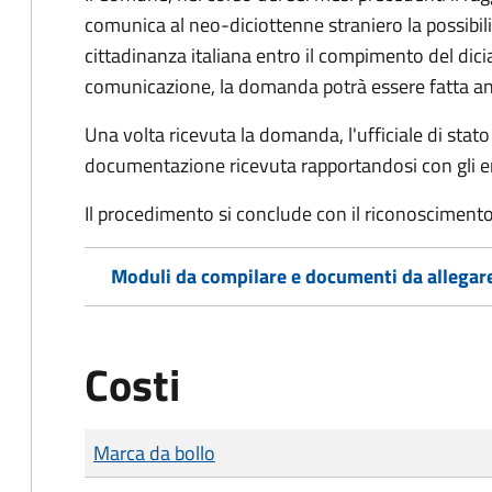
comunica al neo-diciottenne straniero la possibilit
cittadinanza italiana entro il compimento del di
comunicazione, la domanda potrà essere fatta an
Una volta ricevuta la domanda, l'ufficiale di stato c
documentazione ricevuta rapportandosi con gli en
Il procedimento si conclude con il riconoscimento 
Moduli da compilare e documenti da allegar
Costi
Tipo di pagamento
Importo
Marca da bollo