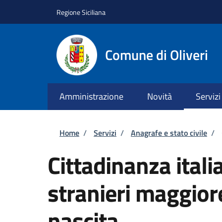
Salta al contenuto principale
Skip to footer content
Regione Siciliana
Comune di Oliveri
Amministrazione
Novità
Servizi
Briciole di pane
Home
/
Servizi
/
Anagrafe e stato civile
/
Cittadinanza itali
stranieri maggiore
nascita