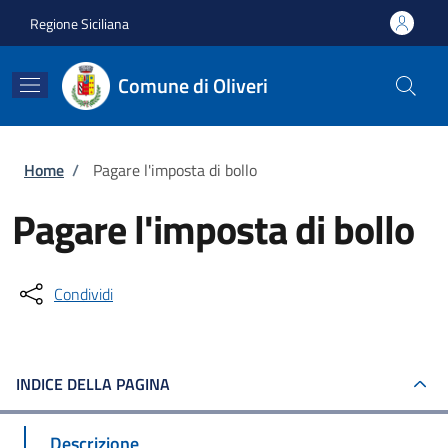
Salta al contenuto principale
Skip to footer content
Regione Siciliana
Comune di Oliveri
Briciole di pane
Home
/
Pagare l'imposta di bollo
Pagare l'imposta di bollo
Condividi
INDICE DELLA PAGINA
Descrizione