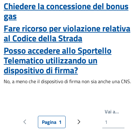
Chiedere la concessione del bonus
gas
Fare ricorso per violazione relativa
al Codice della Strada
Posso accedere allo Sportello
Telematico utilizzando un
dispositivo di firma?
No, a meno che il dispositivo di firma non sia anche una CNS.
Scrivi il
Vai a…
Pagina
1
Pagina precedente
Pagina attuale
Pagina successiva