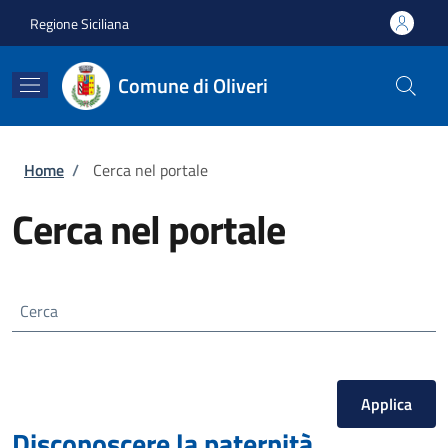
Salta al contenuto principale
Skip to footer content
Regione Siciliana
Comune di Oliveri
Briciole di pane
Home
/
Cerca nel portale
Cerca nel portale
Cerca
Disconoscere la paternità