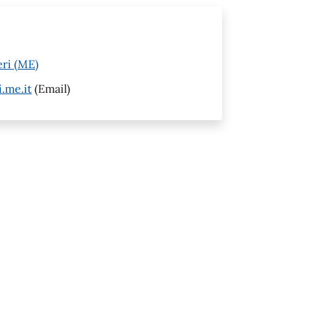
eri (ME)
.me.it
(Email)