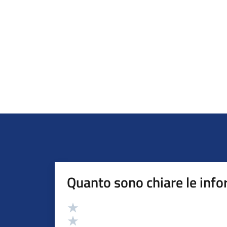
Quanto sono chiare le info
Valutazione
Valuta 5 stelle su 5
Valuta 4 stelle su 5