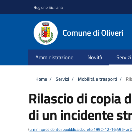
Salta al contenuto principale
Skip to footer content
Regione Siciliana
Comune di Oliveri
Amministrazione
Novità
Servizi
Briciole di pane
Home
/
Servizi
/
Mobilità e trasporti
/
Ril
Rilascio di copia d
di un incidente st
(
urn:nir:presidente.repubblica:decreto:1992-12-16;495~ar