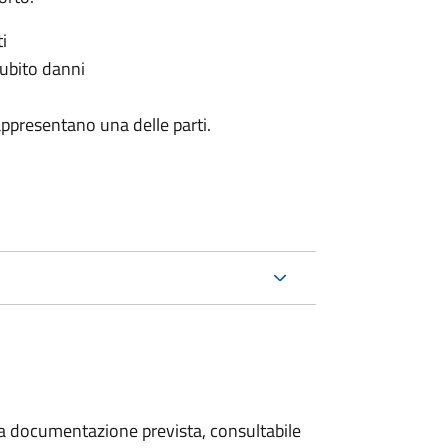
i
subito danni
appresentano una delle parti.
 la documentazione prevista, consultabile