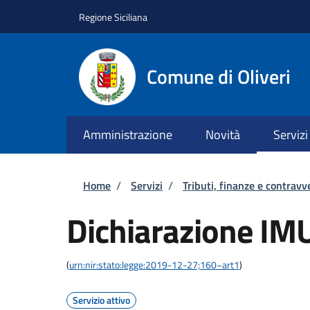
Salta al contenuto principale
Skip to footer content
Regione Siciliana
Comune di Oliveri
Amministrazione
Novità
Servizi
Briciole di pane
Home
/
Servizi
/
Tributi, finanze e contravv
Dichiarazione IM
(
urn:nir:stato:legge:2019-12-27;160~art1
)
Servizio attivo