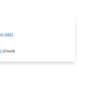
eri (ME)
it
(Email)