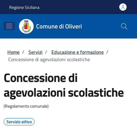
Salta al contenuto principale
Skip to footer content
Regione Siciliana
Comune di Oliveri
Briciole di pane
Home
/
Servizi
/
Educazione e formazione
/
Concessione di agevolazioni scolastiche
Concessione di
agevolazioni scolastiche
(Regolamento comunale)
Servizio attivo