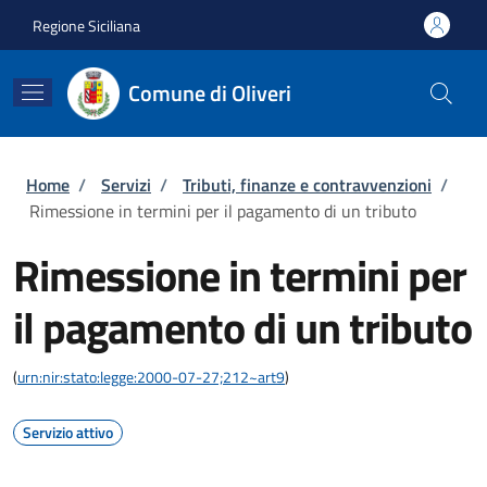
Salta al contenuto principale
Skip to footer content
Regione Siciliana
Comune di Oliveri
Briciole di pane
Home
/
Servizi
/
Tributi, finanze e contravvenzioni
/
Rimessione in termini per il pagamento di un tributo
Rimessione in termini per
il pagamento di un tributo
(
urn:nir:stato:legge:2000-07-27;212~art9
)
Servizio attivo