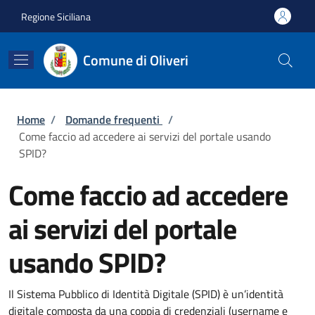
Salta al contenuto principale
Skip to footer content
Regione Siciliana
Comune di Oliveri
Briciole di pane
Home
/
Domande frequenti
/
Come faccio ad accedere ai servizi del portale usando
SPID?
Come faccio ad accedere
ai servizi del portale
usando SPID?
Il Sistema Pubblico di Identità Digitale (SPID) è un’identità
digitale composta da una coppia di credenziali (username e