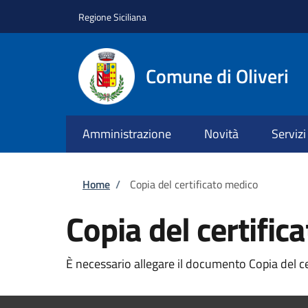
Salta al contenuto principale
Skip to footer content
Regione Siciliana
Comune di Oliveri
Amministrazione
Novità
Servizi
Briciole di pane
Home
/
Copia del certificato medico
Copia del certific
È necessario allegare il documento Copia del cer