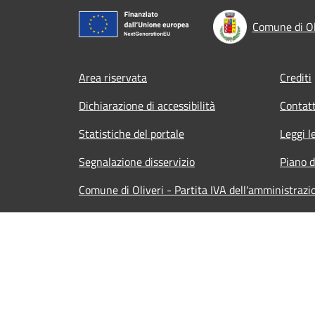
Comune di Ol
Footer menu
Area riservata
Crediti
Dichiarazione di accessibilità
Contatt
Statistiche del portale
Leggi l
Segnalazione disservizio
Piano d
Comune di Oliveri - Partita IVA dell'amministraz