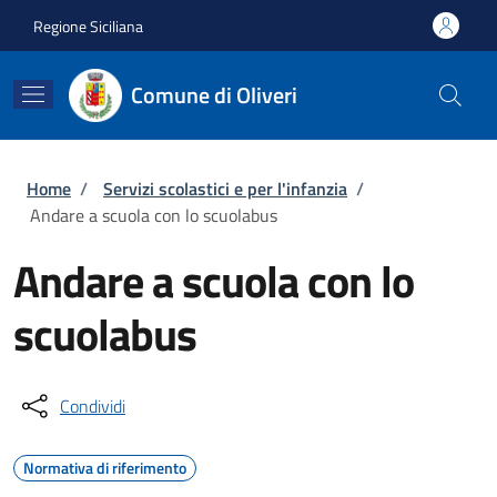
Salta al contenuto principale
Skip to footer content
Regione Siciliana
Comune di Oliveri
Briciole di pane
Home
/
Servizi scolastici e per l'infanzia
/
Andare a scuola con lo scuolabus
Andare a scuola con lo
scuolabus
Condividi
Normativa di riferimento