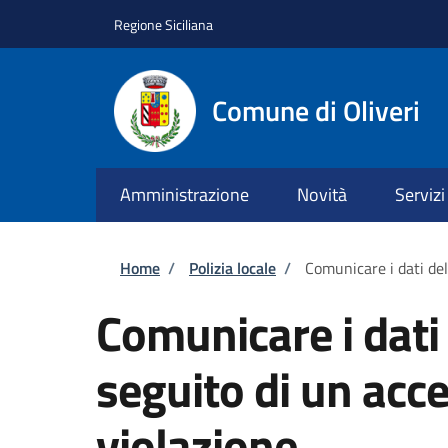
Salta al contenuto principale
Skip to footer content
Regione Siciliana
Comune di Oliveri
Amministrazione
Novità
Servizi
Briciole di pane
Home
/
Polizia locale
/
Comunicare i dati de
Comunicare i dati
seguito di un acc
violazione