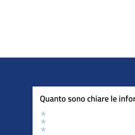
Quanto sono chiare le info
Valutazione
Valuta 5 stelle su 5
Valuta 4 stelle su 5
Valuta 3 stelle su 5