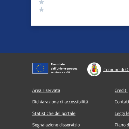
Valuta 2 stelle su 5
Valuta 1 stelle su 5
Comune di Ol
Footer menu
Area riservata
Crediti
Dichiarazione di accessibilità
Contatt
Statistiche del portale
Leggi l
Segnalazione disservizio
Piano d