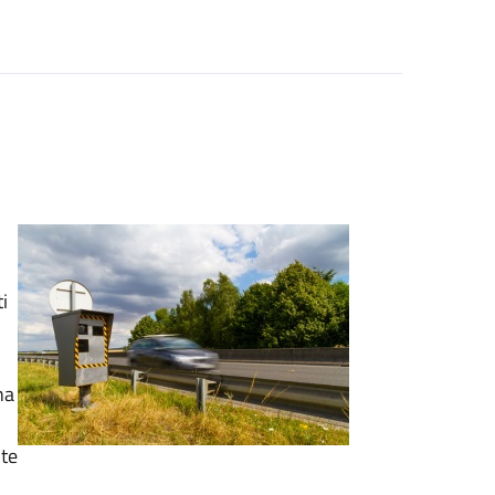
i
na
nte